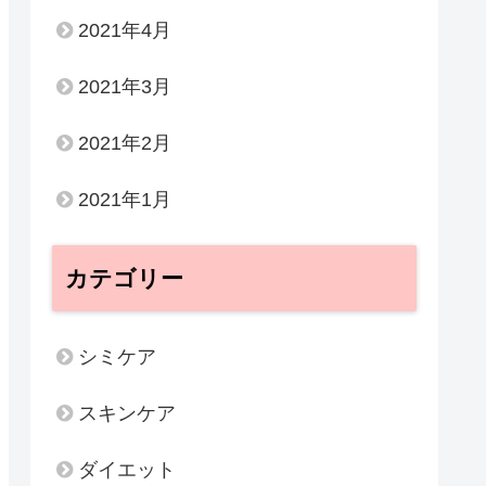
2021年4月
2021年3月
2021年2月
2021年1月
カテゴリー
シミケア
スキンケア
ダイエット