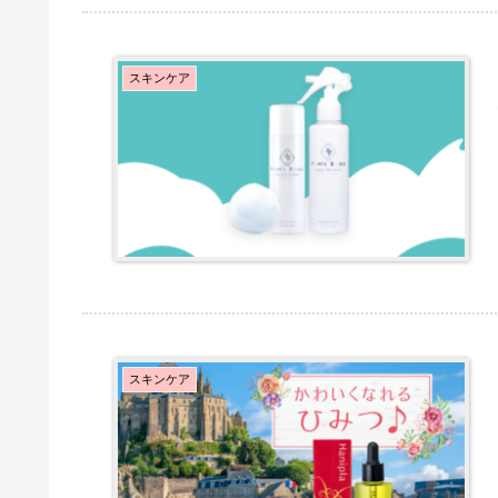
スキンケア
スキンケア