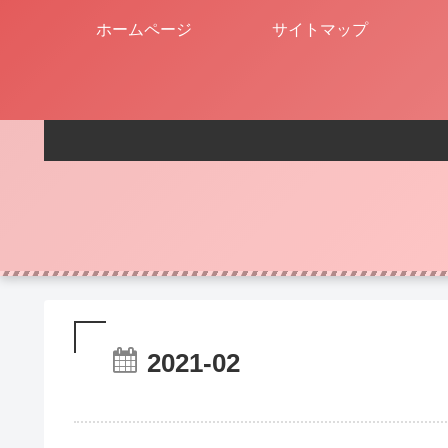
ホームページ
サイトマップ
2021-02