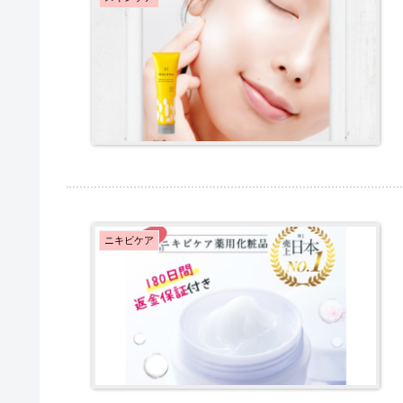
ニキビケア