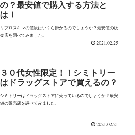
の？最安値で購入する方法と
は！
リプロスキンの値段はいくら掛かるのでしょうか？最安値の販
売店を調べてみました。
2021.02.25
３０代女性限定！！シミトリー
はドラッグストアで買えるの？
シミトリーはドラッグストアに売っているのでしょうか？最安
値の販売店を調べてみました。
2021.02.21