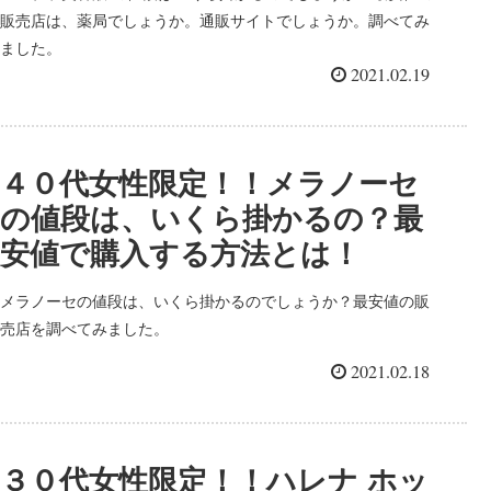
販売店は、薬局でしょうか。通販サイトでしょうか。調べてみ
ました。
2021.02.19
４０代女性限定！！メラノーセ
の値段は、いくら掛かるの？最
安値で購入する方法とは！
メラノーセの値段は、いくら掛かるのでしょうか？最安値の販
売店を調べてみました。
2021.02.18
３０代女性限定！！ハレナ ホッ