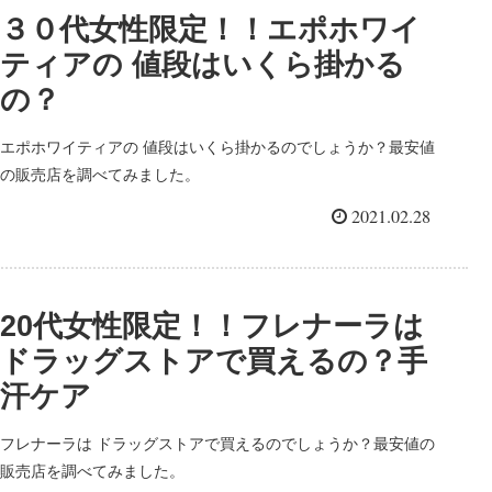
３０代女性限定！！エポホワイ
ティアの 値段はいくら掛かる
の？
エポホワイティアの 値段はいくら掛かるのでしょうか？最安値
の販売店を調べてみました。
2021.02.28
20代女性限定！！フレナーラは
ドラッグストアで買えるの？手
汗ケア
フレナーラは ドラッグストアで買えるのでしょうか？最安値の
販売店を調べてみました。