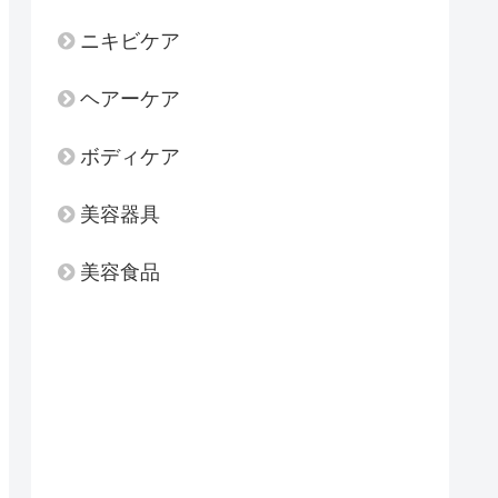
ニキビケア
ヘアーケア
ボディケア
美容器具
美容食品