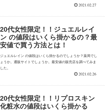
2021.02.27
20代女性限定！！ジュエルレイ
ン の値段はいくら掛かるの？最
安値で買う方法とは！
ジュエルレイン の値段はいくら掛かるのでしょうか？薬局でし
ょうか。通販サイトでしょうか。最安値の販売店を調べてみま
した。
2021.02.26
20代女性限定！！リプロスキン
化粧水の値段はいくら掛かる