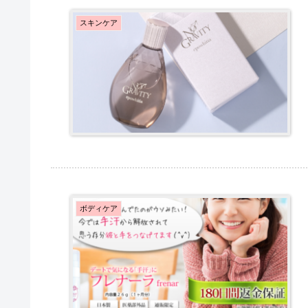
スキンケア
ボディケア